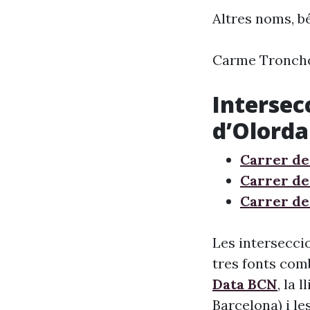
Altres noms, bé
Carme Tronch
Intersec
d’Olorda
Carrer de
Carrer de
Carrer de
Les intersecci
tres fonts comb
Data BCN
, la 
Barcelona) i le