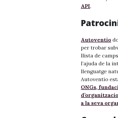
API
.
Patrocini
Autoventio
do
per trobar sub
llista de camps
l’ajuda de la i
llenguatge nat
Autoventio est
ONGs, fundaci
d’organitzaci
a la seva orga