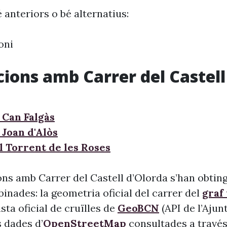
 anteriors o bé alternatius:
oni
cions amb Carrer del Castell
 Can Falgàs
 Joan d'Alòs
l Torrent de les Roses
ons amb Carrer del Castell d’Olorda s’han obting
inades: la geometria oficial del carrer del
graf
llista oficial de cruïlles de
GeoBCN
(API de l’Aju
s dades d’
OpenStreetMap
consultades a través 