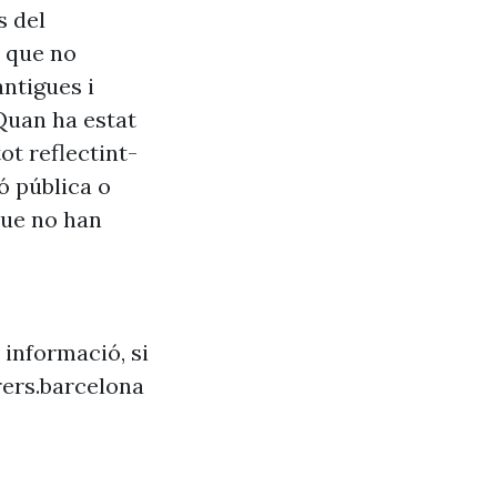
s del
s que no
antigues i
Quan ha estat
ot reflectint-
ó pública o
que no han
 informació, si
ers.barcelona