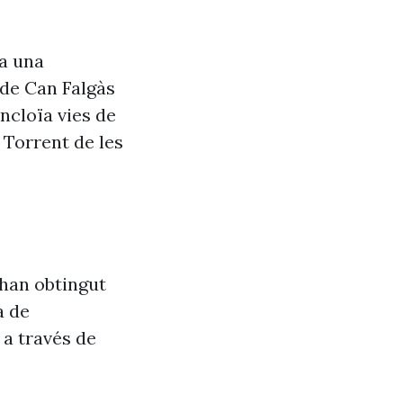
va una
 de Can Falgàs
ncloïa vies de
 Torrent de les
’han obtingut
a de
 a través de