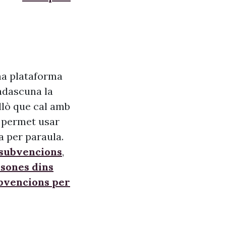
na plataforma
adascuna la
allò que cal amb
s, permet usar
a per paraula.
 subvencions
,
sones dins
ubvencions per