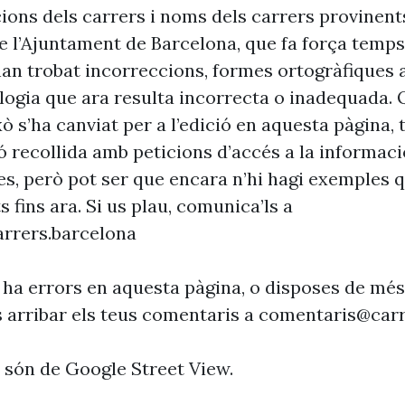
cions dels carrers i noms dels carrers provinent
 l’Ajuntament de Barcelona, que fa força temp
’han trobat incorreccions, formes ortogràfiques 
ogia que ara resulta incorrecta o inadequada. 
xò s’ha canviat per a l’edició en aquesta pàgina, t
ó recollida amb peticions d’accés a la informaci
es, però pot ser que encara n’hi hagi exemples 
s fins ara. Si us plau, comunica’ls a
rrers.barcelona
 ha errors en aquesta pàgina, o disposes de més
s arribar els teus comentaris a
comentaris@carr
s són de Google Street View.