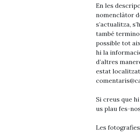
En les descrip
nomenclàtor de
s’actualitza, s
també terminol
possible tot ai
hi la informaci
d’altres maner
estat localitzat
comentaris@ca
Si creus que hi
us plau fes-no
Les fotografie