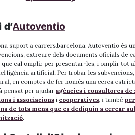
 d’
Autoventio
na suport a carrers.barcelona. Autoventio és u
vencions, extreure dels documents oficials de c
 que cal omplir per presentar-les, i omplir tot 
ntel·ligència artificial. Per trobar les subvencion
ural, en comptes de fer només una cerca estrict
à pensat per ajudar
agències i consultores de
ons i associacions
i
cooperatives
, i també
per
ons de tota mena que es dediquin a cercar s
nització
.