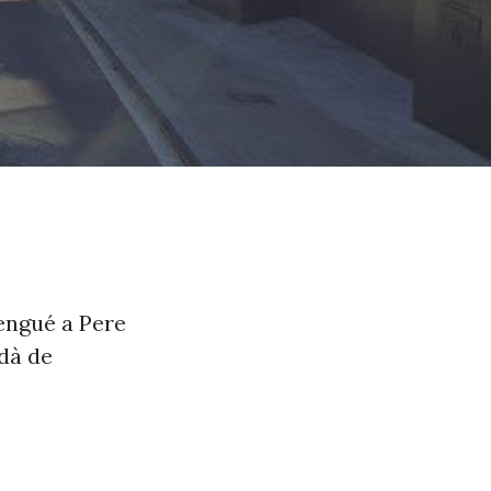
vengué a Pere
adà de