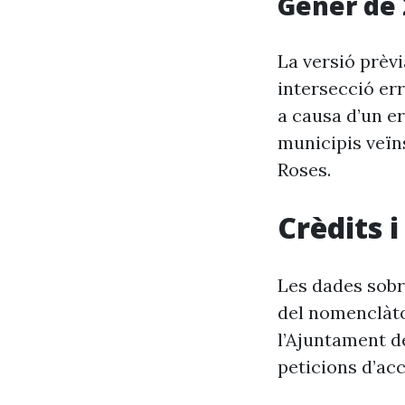
Gener de 
La versió prèv
intersecció er
a causa d’un er
municipis veïn
Roses.
Crèdits 
Les dades sobr
del nomenclàto
l’Ajuntament d
peticions d’acc