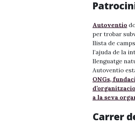
Patrocini
Autoventio
do
per trobar sub
llista de camps
l’ajuda de la i
llenguatge nat
Autoventio est
ONGs, fundaci
d’organitzaci
a la seva orga
Carrer d