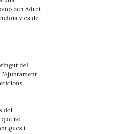
lomó ben Adret
ncloïa vies de
tingut del
e l’Ajuntament
eticions
s del
s que no
antigues i