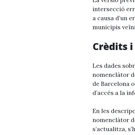
intersecció er
a causa d’un er
municipis veïn
Crèdits 
Les dades sobr
nomenclàtor de
de Barcelona o
d’accés a la in
En les descrip
nomenclàtor de
s’actualitza, s