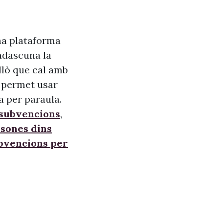
na plataforma
adascuna la
allò que cal amb
s, permet usar
a per paraula.
 subvencions
,
sones dins
ubvencions per