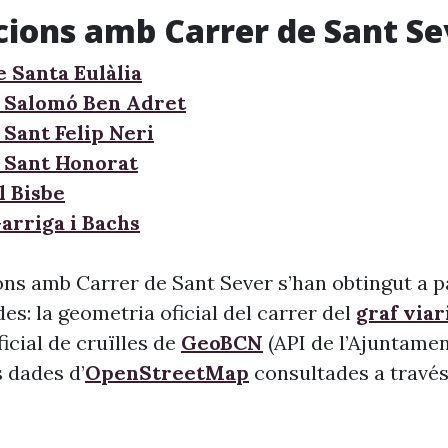
cions amb Carrer de Sant Se
e Santa Eulàlia
 Salomó Ben Adret
 Sant Felip Neri
 Sant Honorat
l Bisbe
arriga i Bachs
ons amb Carrer de Sant Sever s’han obtingut a pa
s: la geometria oficial del carrer del
graf viar
 oficial de cruïlles de
GeoBCN
(API de l’Ajuntame
s dades d’
OpenStreetMap
consultades a través 