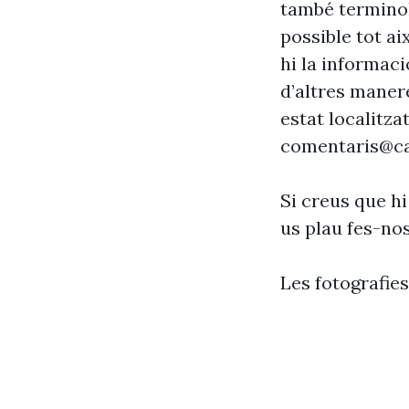
també terminol
possible tot ai
hi la informaci
d’altres maner
estat localitzat
comentaris@ca
Si creus que hi
us plau fes-no
Les fotografie