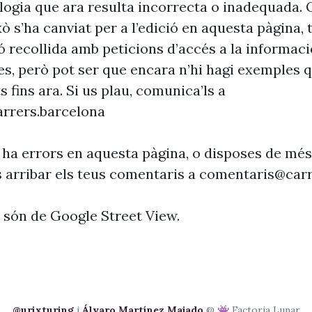
ogia que ara resulta incorrecta o inadequada. 
xò s’ha canviat per a l’edició en aquesta pàgina, t
ó recollida amb peticions d’accés a la informaci
es, però pot ser que encara n’hi hagi exemples 
s fins ara. Si us plau, comunica’ls a
rrers.barcelona
 ha errors en aquesta pàgina, o disposes de més
s arribar els teus comentaris a
comentaris@carr
s són de Google Street View.
@urixturing
i
Álvaro Martínez Majado
@ 👾 Factoria Lunar