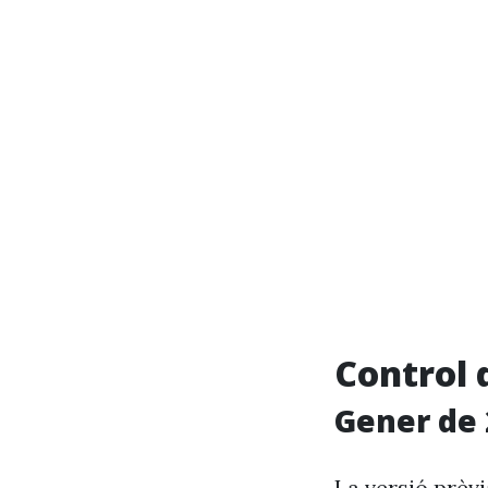
Control 
Gener de 
La versió prèv