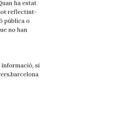
Quan ha estat
ot reflectint-
ó pública o
que no han
 informació, si
ers.barcelona