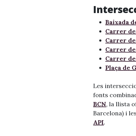
Intersec
Baixada d
Carrer de
Carrer de
Carrer de
Carrer de
Plaça de G
Les intersecci
fonts combinade
BCN
, la llista
Barcelona) i le
API
.