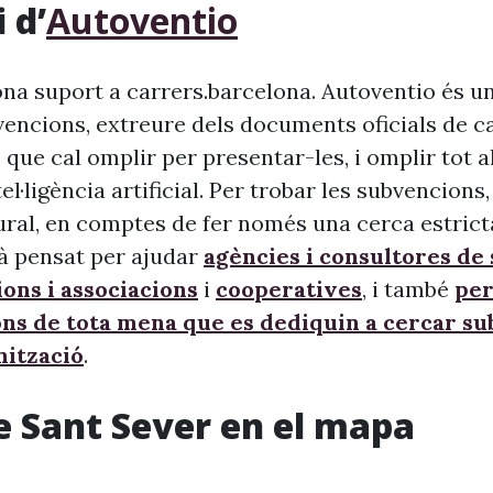
 d’
Autoventio
na suport a carrers.barcelona. Autoventio és u
vencions, extreure dels documents oficials de c
 que cal omplir per presentar-les, i omplir tot 
ntel·ligència artificial. Per trobar les subvencion
ural, en comptes de fer només una cerca estrict
à pensat per ajudar
agències i consultores de
ons i associacions
i
cooperatives
, i també
per
ons de tota mena que es dediquin a cercar s
nització
.
e Sant Sever en el mapa