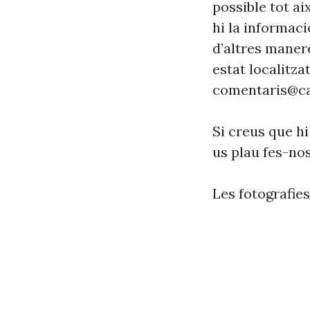
possible tot ai
hi la informaci
d’altres maner
estat localitzat
comentaris@ca
Si creus que hi
us plau fes-no
Les fotografie