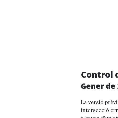
Control 
Gener de 
La versió prèv
intersecció er
a causa d’un er