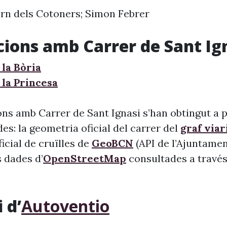
orn dels Cotoners; Simon Febrer
cions amb Carrer de Sant Ig
 la Bòria
 la Princesa
ns amb Carrer de Sant Ignasi s’han obtingut a p
s: la geometria oficial del carrer del
graf viar
 oficial de cruïlles de
GeoBCN
(API de l’Ajuntame
s dades d’
OpenStreetMap
consultades a través 
 d’
Autoventio