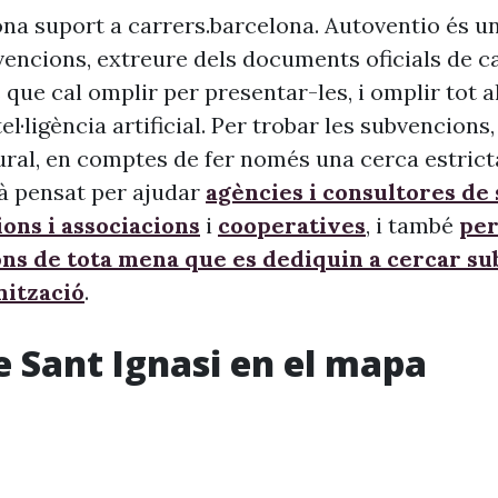
na suport a carrers.barcelona. Autoventio és u
vencions, extreure dels documents oficials de c
 que cal omplir per presentar-les, i omplir tot 
ntel·ligència artificial. Per trobar les subvencion
ural, en comptes de fer només una cerca estrict
à pensat per ajudar
agències i consultores de
ons i associacions
i
cooperatives
, i també
per
ons de tota mena que es dediquin a cercar s
nització
.
e Sant Ignasi en el mapa