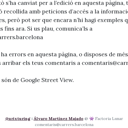
xò s’ha canviat per a l’edició en aquesta pàgina, t
ó recollida amb peticions d’accés a la informaci
es, però pot ser que encara n’hi hagi exemples 
s fins ara. Si us plau, comunica’ls a
rrers.barcelona
 ha errors en aquesta pàgina, o disposes de més
s arribar els teus comentaris a
comentaris@carr
s són de Google Street View.
@urixturing
i
Álvaro Martínez Majado
@ 👾 Factoria Lunar
comentaris@carrers.barcelona