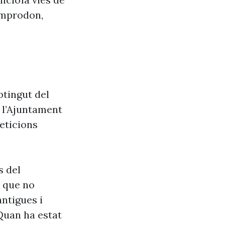
amprodon,
btingut del
e l’Ajuntament
eticions
s del
s que no
antigues i
Quan ha estat