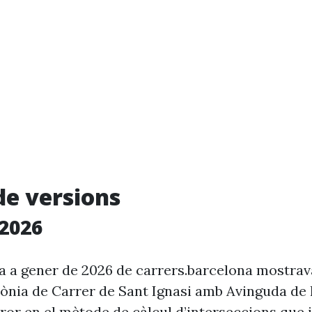
de versions
2026
ia a gener de 2026 de carrers.barcelona mostra
rònia de Carrer de Sant Ignasi amb Avinguda de 
ror en el mètode de càlcul d’interseccions que i