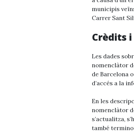
municipis veïn
Carrer Sant Sil
Crèdits 
Les dades sobr
nomenclàtor de
de Barcelona o
d’accés a la in
En les descrip
nomenclàtor de
s’actualitza, s
també terminol