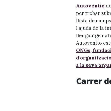
Autoventio
do
per trobar sub
llista de camps
l’ajuda de la i
llenguatge nat
Autoventio est
ONGs, fundaci
d’organitzaci
a la seva orga
Carrer d