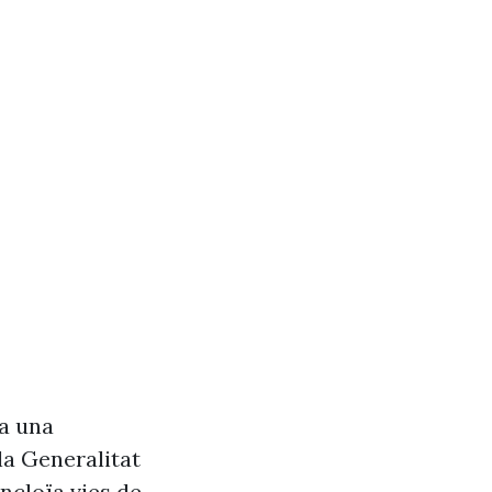
va una
la Generalitat
ncloïa vies de