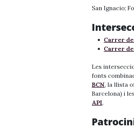
San Ignacio; F
Intersec
Carrer de
Carrer de
Les interseccio
fonts combinade
BCN
, la llista
Barcelona) i le
API
.
Patrocini