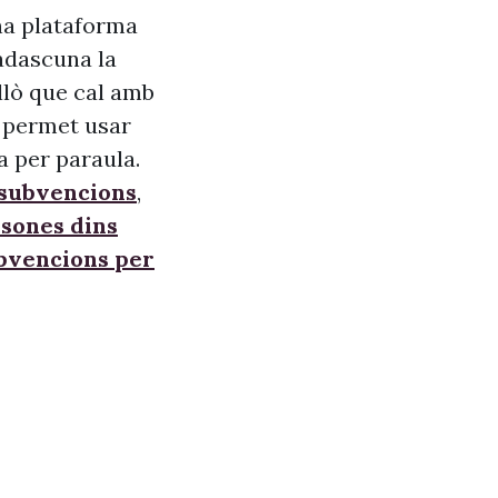
na plataforma
adascuna la
allò que cal amb
s, permet usar
a per paraula.
 subvencions
,
sones dins
ubvencions per