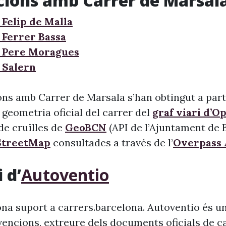
cions amb Carrer de Marsal
 Felip de Malla
 Ferrer Bassa
 Pere Moragues
 Salern
ons amb Carrer de Marsala s’han obtingut a parti
 geometria oficial del carrer del
graf viari d’O
l de cruïlles de
GeoBCN
(API de l’Ajuntament de B
treetMap
consultades a través de l’
Overpass 
 d’
Autoventio
na suport a carrers.barcelona. Autoventio és u
vencions, extreure dels documents oficials de c