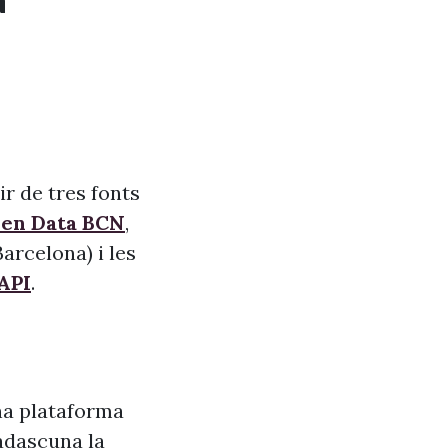
a
r de tres fonts
pen Data BCN
,
arcelona) i les
API
.
na plataforma
adascuna la