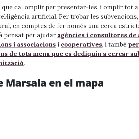
 que cal omplir per presentar-les, i omplir tot 
ntel·ligència artificial. Per trobar les subvencion
ural, en comptes de fer només una cerca estrict
à pensat per ajudar
agències i consultores de
ons i associacions
i
cooperatives
, i també
per
ons de tota mena que es dediquin a cercar s
nització
.
e Marsala en el mapa