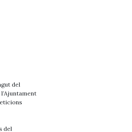
ngut del
e l’Ajuntament
eticions
s del