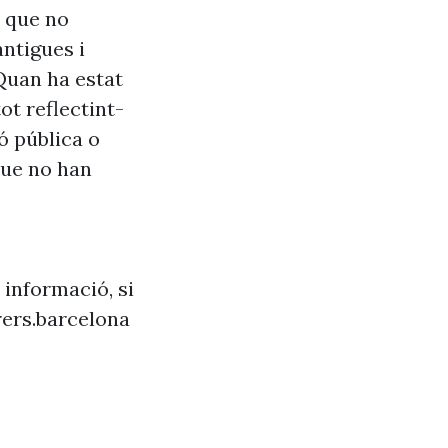
s que no
antigues i
Quan ha estat
ot reflectint-
ó pública o
que no han
 informació, si
ers.barcelona