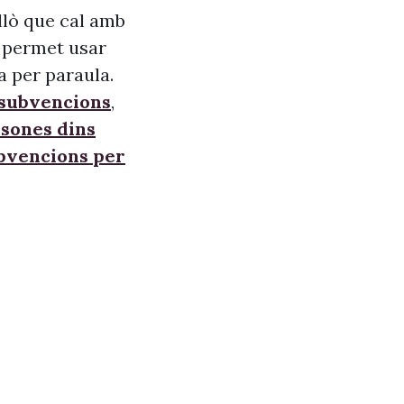
allò que cal amb
s, permet usar
a per paraula.
 subvencions
,
sones dins
ubvencions per