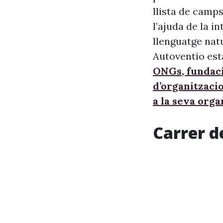
llista de camps
l’ajuda de la i
llenguatge nat
Autoventio est
ONGs, fundaci
d’organitzaci
a la seva orga
Carrer d