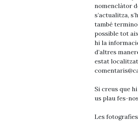
nomenclàtor de
s’actualitza, s
també terminol
possible tot ai
hi la informaci
d’altres maner
estat localitzat
comentaris@ca
Si creus que hi
us plau fes-no
Les fotografie