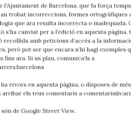
 l’Ajuntament de Barcelona, que fa força temp
’han trobat incorreccions, formes ortogràfiques 
ogia que ara resulta incorrecta o inadequada. 
xò s’ha canviat per a l’edició en aquesta pàgina, t
ó recollida amb peticions d’accés a la informaci
es, però pot ser que encara n’hi hagi exemples 
s fins ara. Si us plau, comunica’ls a
rrers.barcelona
 ha errors en aquesta pàgina, o disposes de més
s arribar els teus comentaris a
comentaris@carr
s són de Google Street View.