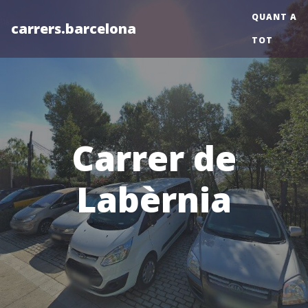
QUANT A
carrers.barcelona
TOT
Carrer de
Labèrnia