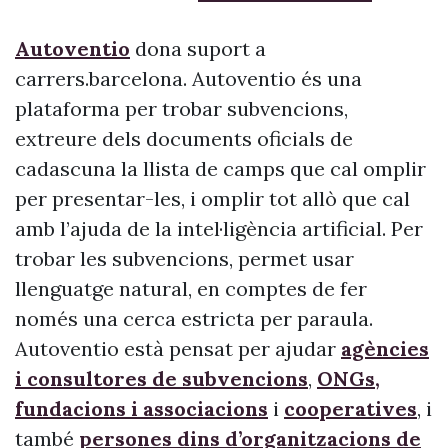
Autoventio
dona suport a
carrers.barcelona. Autoventio és una
plataforma per trobar subvencions,
extreure dels documents oficials de
cadascuna la llista de camps que cal omplir
per presentar-les, i omplir tot allò que cal
amb l’ajuda de la intel·ligència artificial. Per
trobar les subvencions, permet usar
llenguatge natural, en comptes de fer
només una cerca estricta per paraula.
Autoventio està pensat per ajudar
agències
i consultores de subvencions
,
ONGs,
fundacions i associacions
i
cooperatives
, i
també
persones dins d’organitzacions de