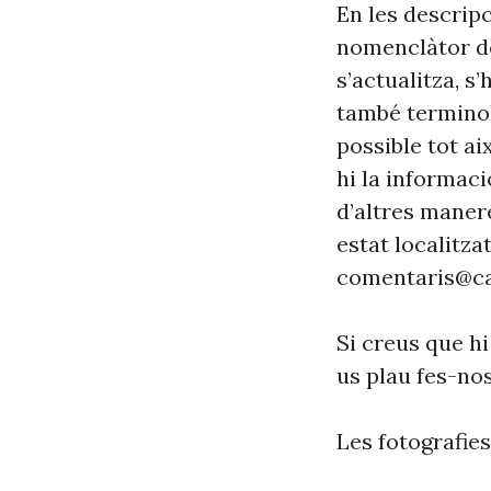
En les descrip
nomenclàtor de
s’actualitza, s
també terminol
possible tot ai
hi la informaci
d’altres maner
estat localitzat
comentaris@ca
Si creus que hi
us plau fes-no
Les fotografie