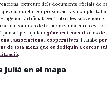
vencions, extreure dels documents oficials de c
 que cal omplir per presentar-les, i omplir tot 
ntel·ligència artificial. Per trobar les subvencion
ural, en comptes de fer només una cerca estrict
à pensat per ajudar
agències i consultores de
ons i associacions
i
cooperatives
, i també
per
ons de tota mena que es dediquin a cercar s
nització
.
e Julià en el mapa