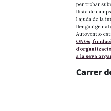
per trobar sub
llista de camps
l’ajuda de la i
llenguatge nat
Autoventio est
ONGs, fundaci
d’organitzaci
a la seva orga
Carrer d