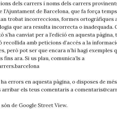
cions dels carrers i noms dels carrers provinent
 l’Ajuntament de Barcelona, que fa força temp
’han trobat incorreccions, formes ortogràfiques 
ogia que ara resulta incorrecta o inadequada. 
xò s’ha canviat per a l’edició en aquesta pàgina, t
ó recollida amb peticions d’accés a la informaci
es, però pot ser que encara n’hi hagi exemples 
s fins ara. Si us plau, comunica’ls a
rrers.barcelona
 ha errors en aquesta pàgina, o disposes de més
s arribar els teus comentaris a
comentaris@carr
s són de Google Street View.