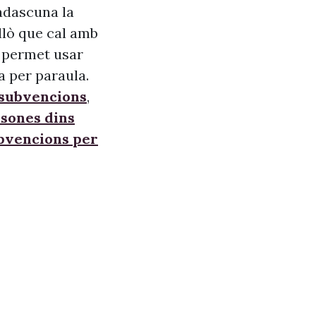
adascuna la
allò que cal amb
s, permet usar
a per paraula.
 subvencions
,
sones dins
ubvencions per