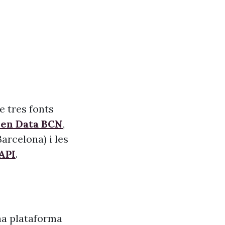
e tres fonts
pen Data BCN
,
arcelona) i les
API
.
na plataforma