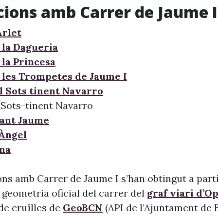
cions amb Carrer de Jaume I
Arlet
 la Dagueria
 la Princesa
 les Trompetes de Jaume I
l Sots tinent Navarro
 Sots-tinent Navarro
Sant Jaume
'Àngel
ana
ons amb Carrer de Jaume I s’han obtingut a parti
 geometria oficial del carrer del
graf viari d’O
l de cruïlles de
GeoBCN
(API de l’Ajuntament de B