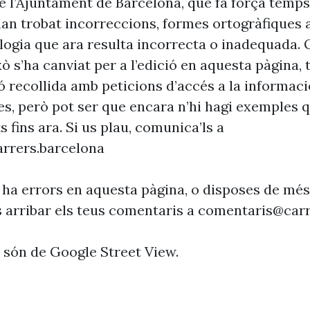
 l’Ajuntament de Barcelona, que fa força temp
’han trobat incorreccions, formes ortogràfiques 
ogia que ara resulta incorrecta o inadequada. 
xò s’ha canviat per a l’edició en aquesta pàgina, t
ó recollida amb peticions d’accés a la informaci
es, però pot ser que encara n’hi hagi exemples 
s fins ara. Si us plau, comunica’ls a
rrers.barcelona
 ha errors en aquesta pàgina, o disposes de més
s arribar els teus comentaris a
comentaris@carr
s són de Google Street View.