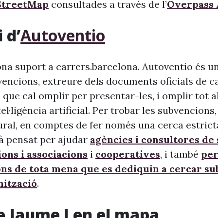
treetMap
consultades a través de l’
Overpass 
 d’
Autoventio
na suport a carrers.barcelona. Autoventio és u
vencions, extreure dels documents oficials de c
 que cal omplir per presentar-les, i omplir tot 
ntel·ligència artificial. Per trobar les subvencion
ural, en comptes de fer només una cerca estrict
à pensat per ajudar
agències i consultores de
ons i associacions
i
cooperatives
, i també
per
ons de tota mena que es dediquin a cercar s
nització
.
e Jaume I en el mapa