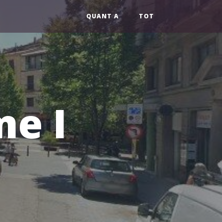
QUANT A
TOT
me I