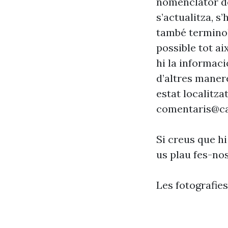
nomenclàtor de
s’actualitza, s
també terminol
possible tot ai
hi la informaci
d’altres maner
estat localitzat
comentaris@ca
Si creus que hi
us plau fes-no
Les fotografie