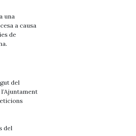
va una
ncesa a causa
ies de
na.
gut del
e l’Ajuntament
eticions
s del