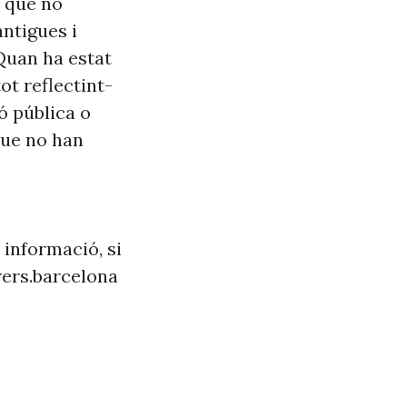
s que no
antigues i
Quan ha estat
ot reflectint-
ó pública o
que no han
 informació, si
ers.barcelona