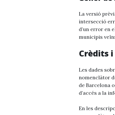
La versió prèv
intersecció er
d’un error en e
municipis veïn
Crèdits 
Les dades sobr
nomenclàtor de
de Barcelona o
d’accés a la in
En les descrip