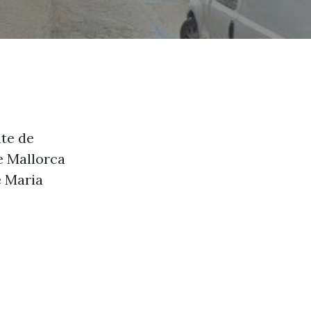
mte de
de Mallorca
de Maria