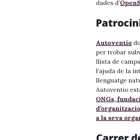
dades d’
OpenS
Patrocini
Autoventio
do
per trobar sub
llista de camps
l’ajuda de la i
llenguatge nat
Autoventio est
ONGs, fundaci
d’organitzaci
a la seva orga
Carrer d