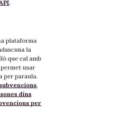
API
.
na plataforma
adascuna la
allò que cal amb
s, permet usar
a per paraula.
 subvencions
,
sones dins
ubvencions per