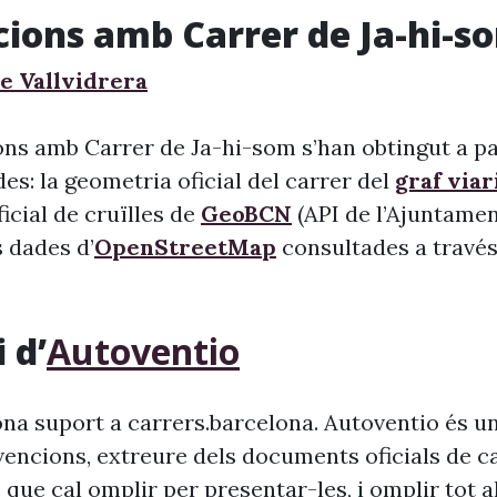
cions amb Carrer de Ja-hi-s
e Vallvidrera
ons amb Carrer de Ja-hi-som s’han obtingut a pa
s: la geometria oficial del carrer del
graf viar
 oficial de cruïlles de
GeoBCN
(API de l’Ajuntame
s dades d’
OpenStreetMap
consultades a través 
 d’
Autoventio
na suport a carrers.barcelona. Autoventio és u
vencions, extreure dels documents oficials de c
 que cal omplir per presentar-les, i omplir tot 