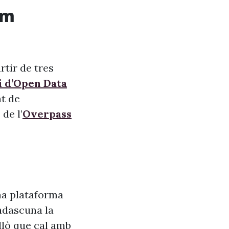
om
rtir de tres
i d’Open Data
nt de
de l’
Overpass
na plataforma
adascuna la
allò que cal amb