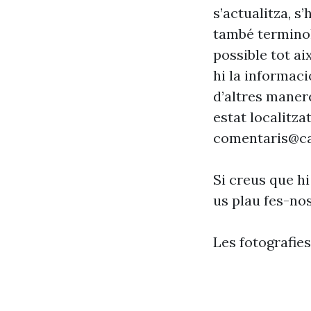
s’actualitza, s
també terminol
possible tot ai
hi la informaci
d’altres maner
estat localitzat
comentaris@ca
Si creus que hi
us plau fes-no
Les fotografie