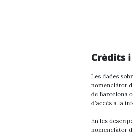
Crèdits 
Les dades sobr
nomenclàtor de
de Barcelona o
d’accés a la in
En les descrip
nomenclàtor de