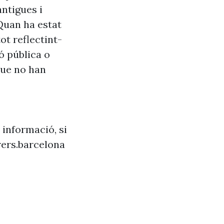
antigues i
Quan ha estat
ot reflectint-
ó pública o
que no han
 informació, si
ers.barcelona