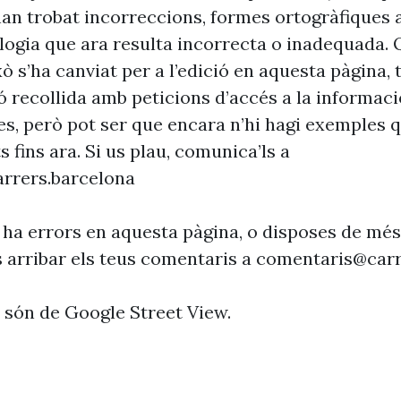
’han trobat incorreccions, formes ortogràfiques 
ogia que ara resulta incorrecta o inadequada. 
xò s’ha canviat per a l’edició en aquesta pàgina, t
ó recollida amb peticions d’accés a la informaci
es, però pot ser que encara n’hi hagi exemples 
s fins ara. Si us plau, comunica’ls a
rrers.barcelona
 ha errors en aquesta pàgina, o disposes de més
s arribar els teus comentaris a
comentaris@carr
s són de Google Street View.