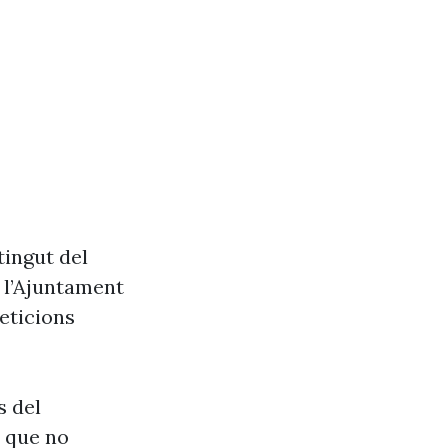
tingut del
e l’Ajuntament
eticions
s del
s que no