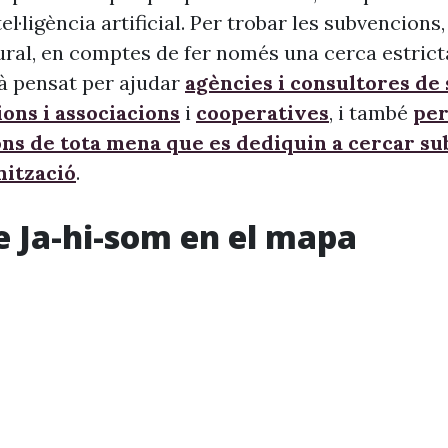
ntel·ligència artificial. Per trobar les subvencion
ural, en comptes de fer només una cerca estrict
à pensat per ajudar
agències i consultores de
ons i associacions
i
cooperatives
, i també
per
ons de tota mena que es dediquin a cercar s
nització
.
e Ja-hi-som en el mapa