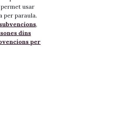
s, permet usar
a per paraula.
 subvencions
,
sones dins
ubvencions per