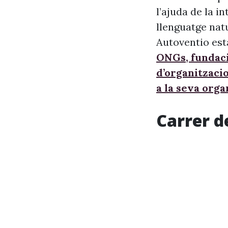
l’ajuda de la i
llenguatge nat
Autoventio est
ONGs, fundaci
d’organitzaci
a la seva orga
Carrer d