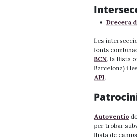
Intersec
Drecera d
Les intersecci
fonts combinade
BCN
, la llista
Barcelona) i le
API
.
Patrocini
Autoventio
do
per trobar sub
llista de camps