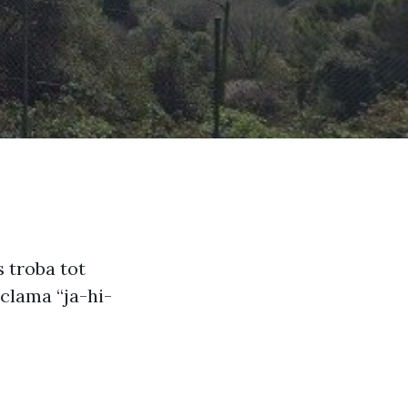
s troba tot
xclama “ja-hi-