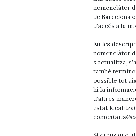
nomenclàtor de
de Barcelona o
d’accés a la in
En les descrip
nomenclàtor de
s’actualitza, s
també terminol
possible tot ai
hi la informaci
d’altres maner
estat localitzat
comentaris@ca
Si creus que hi