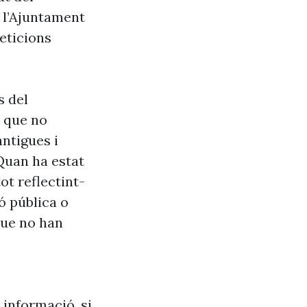
e l’Ajuntament
eticions
s del
s que no
antigues i
Quan ha estat
ot reflectint-
ó pública o
que no han
 informació, si