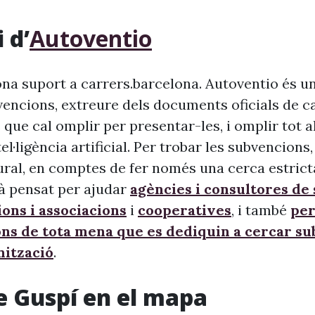
 d’
Autoventio
na suport a carrers.barcelona. Autoventio és u
vencions, extreure dels documents oficials de c
 que cal omplir per presentar-les, i omplir tot 
ntel·ligència artificial. Per trobar les subvencion
ural, en comptes de fer només una cerca estrict
à pensat per ajudar
agències i consultores de
ons i associacions
i
cooperatives
, i també
per
ons de tota mena que es dediquin a cercar s
nització
.
e Guspí en el mapa