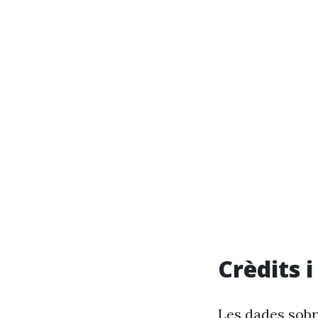
Crèdits 
Les dades sobr