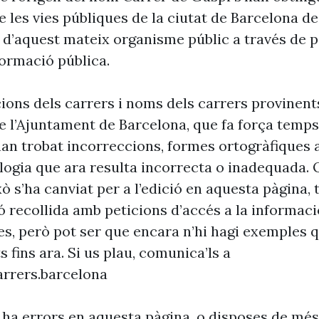
 les vies públiques de la ciutat de Barcelona d
 d’aquest mateix organisme públic a través de p
formació pública.
cions dels carrers i noms dels carrers provinent
 l’Ajuntament de Barcelona, que fa força temp
’han trobat incorreccions, formes ortogràfiques 
ogia que ara resulta incorrecta o inadequada. 
xò s’ha canviat per a l’edició en aquesta pàgina, t
ó recollida amb peticions d’accés a la informaci
es, però pot ser que encara n’hi hagi exemples 
s fins ara. Si us plau, comunica’ls a
rrers.barcelona
 ha errors en aquesta pàgina, o disposes de més