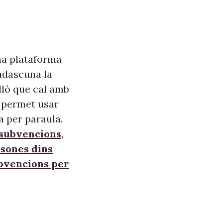
na plataforma
adascuna la
allò que cal amb
s, permet usar
a per paraula.
 subvencions
,
sones dins
ubvencions per