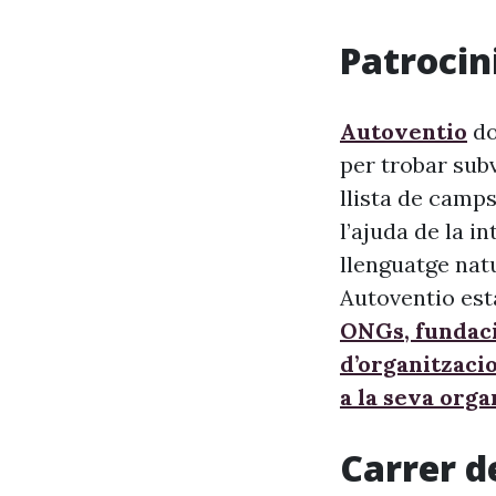
Patrocini
Autoventio
do
per trobar sub
llista de camps
l’ajuda de la i
llenguatge nat
Autoventio est
ONGs, fundaci
d’organitzaci
a la seva orga
Carrer d