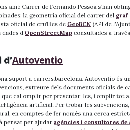
ons amb Carrer de Fernando Pessoa s’han obting
inades: la geometria oficial del carrer del
graf
llista oficial de cruïlles de
GeoBCN
(API de l’Aju
s dades d’
OpenStreetMap
consultades a través 
 d’
Autoventio
na suport a carrers.barcelona. Autoventio és u
vencions, extreure dels documents oficials de c
 que cal omplir per presentar-les, i omplir tot 
ntel·ligència artificial. Per trobar les subvencion
ural, en comptes de fer només una cerca estrict
à pensat per ajudar
agències i consultores de