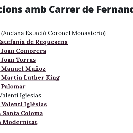
cions amb Carrer de Fernan
 (Andana Estació Coronel Monasterio)
Estefania de Requesens
 Joan Comorera
 Joan Torras
e Manuel Muñoz
 Martin Luther King
 Palomar
Valentí Iglesias
Valentí Iglésias
e Santa Coloma
la Modernitat