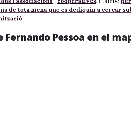
ons i associacions
i
cooperatives
, i també
per
ons de tota mena que es dediquin a cercar s
nització
.
e Fernando Pessoa en el ma