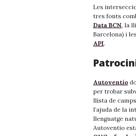
Les intersecci
tres fonts comb
Data BCN
, la 
Barcelona) i le
API
.
Patrocini
Autoventio
do
per trobar sub
llista de camps
l’ajuda de la i
llenguatge nat
Autoventio est