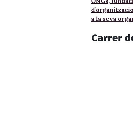
ONGs, fundaci
d’organitzaci
a la seva orga
Carrer d