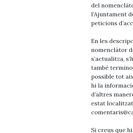
del nomenclàto
l’Ajuntament d
peticions d’acc
En les descrip
nomenclàtor de
s’actualitza, s
també terminol
possible tot ai
hi la informaci
d’altres maner
estat localitzat
comentaris@ca
Si creus que hi