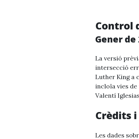
Control 
Gener de 
La versió prèv
intersecció er
Luther King a 
incloïa vies d
Valentí Iglesias
Crèdits 
Les dades sobr