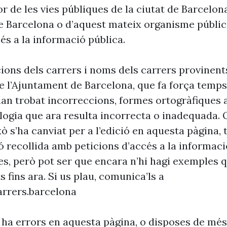
r de les vies públiques de la ciutat de Barcelon
e Barcelona o d’aquest mateix organisme públic
és a la informació pública.
cions dels carrers i noms dels carrers provinent
 l’Ajuntament de Barcelona, que fa força temp
’han trobat incorreccions, formes ortogràfiques 
ogia que ara resulta incorrecta o inadequada. 
xò s’ha canviat per a l’edició en aquesta pàgina, t
ó recollida amb peticions d’accés a la informaci
es, però pot ser que encara n’hi hagi exemples 
s fins ara. Si us plau, comunica’ls a
rrers.barcelona
 ha errors en aquesta pàgina, o disposes de més