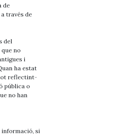
a de
 a través de
s del
s que no
antigues i
Quan ha estat
ot reflectint-
ó pública o
que no han
 informació, si