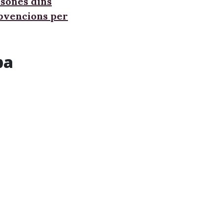
sones dins
ubvencions per
pa