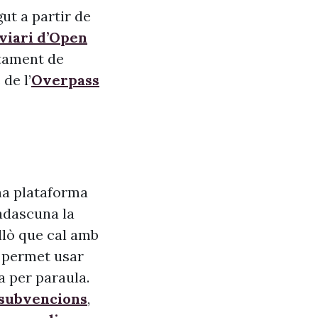
ut a partir de
 viari d’Open
ntament de
de l’
Overpass
na plataforma
adascuna la
allò que cal amb
s, permet usar
a per paraula.
 subvencions
,