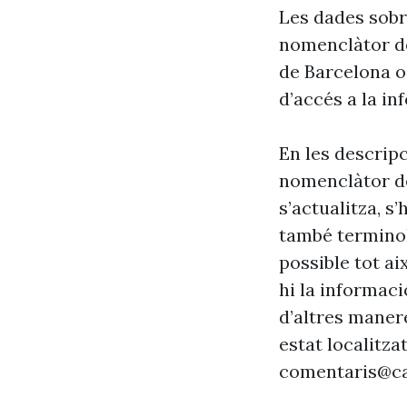
Les dades sobr
nomenclàtor de
de Barcelona o
d’accés a la in
En les descrip
nomenclàtor de
s’actualitza, s
també terminol
possible tot ai
hi la informaci
d’altres maner
estat localitzat
comentaris@ca