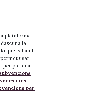
na plataforma
adascuna la
allò que cal amb
s, permet usar
a per paraula.
 subvencions
,
sones dins
ubvencions per