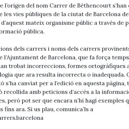
e l’origen del nom Carrer de Béthencourt s’han 
 les vies públiques de la ciutat de Barcelona d
 d’aquest mateix organisme públic a través de p
formació pública.
cions dels carrers i noms dels carrers provinent
 l’Ajuntament de Barcelona, que fa força temp
’han trobat incorreccions, formes ortogràfiques 
ogia que ara resulta incorrecta o inadequada. 
xò s’ha canviat per a l’edició en aquesta pàgina, t
ó recollida amb peticions d’accés a la informaci
es, però pot ser que encara n’hi hagi exemples 
s fins ara. Si us plau, comunica’ls a
rrers.barcelona