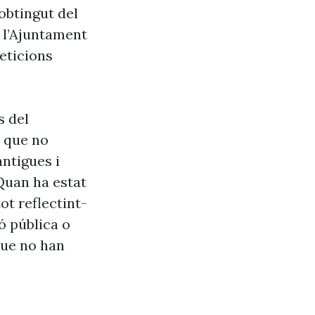
obtingut del
e l’Ajuntament
eticions
s del
s que no
antigues i
Quan ha estat
ot reflectint-
ó pública o
que no han