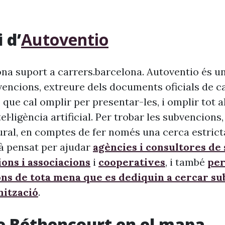
 d’
Autoventio
na suport a carrers.barcelona. Autoventio és u
vencions, extreure dels documents oficials de c
 que cal omplir per presentar-les, i omplir tot 
ntel·ligència artificial. Per trobar les subvencion
ural, en comptes de fer només una cerca estrict
à pensat per ajudar
agències i consultores de
ons i associacions
i
cooperatives
, i també
per
ons de tota mena que es dediquin a cercar s
nització
.
e Béthencourt en el mapa