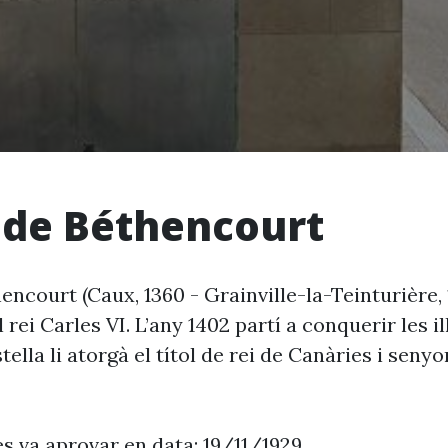
 de Béthencourt
encourt (Caux, 1360 - Grainville-la-Teinturière, 
 rei Carles VI. L’any 1402 partí a conquerir les i
stella li atorgà el títol de rei de Canàries i sen
es va aprovar en data: 19/11/1929