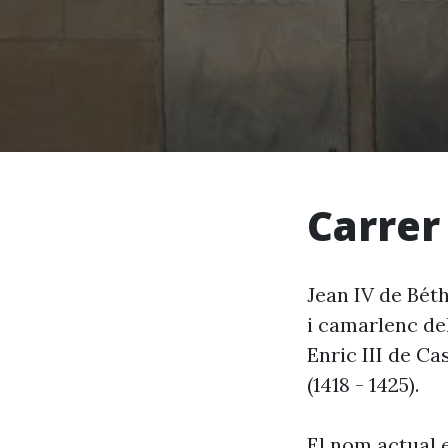
Carrer
Jean IV de Béth
i camarlenc del
Enric III de Ca
(1418 - 1425).
El nom actual 