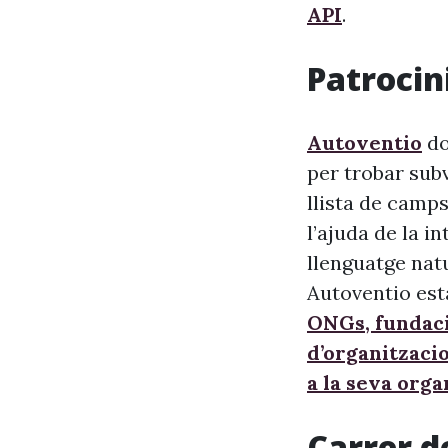
API
.
Patrocini
Autoventio
do
per trobar sub
llista de camps
l’ajuda de la i
llenguatge nat
Autoventio est
ONGs, fundaci
d’organitzaci
a la seva orga
Carrer d