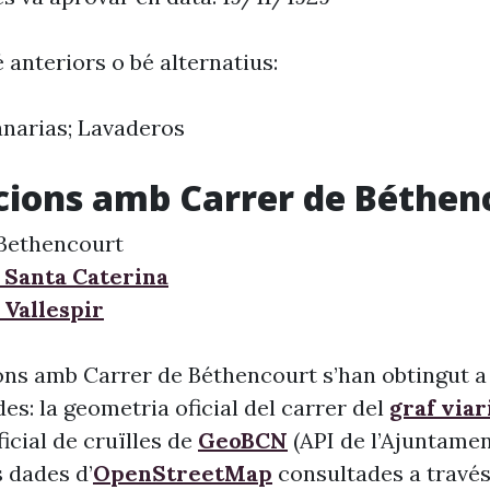
 anteriors o bé alternatius:
narias; Lavaderos
cions amb Carrer de Béthen
 Bethencourt
 Santa Caterina
 Vallespir
ons amb Carrer de Béthencourt s’han obtingut a 
s: la geometria oficial del carrer del
graf viar
 oficial de cruïlles de
GeoBCN
(API de l’Ajuntame
s dades d’
OpenStreetMap
consultades a través 