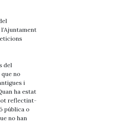
del
e l’Ajuntament
eticions
s del
s que no
antigues i
Quan ha estat
ot reflectint-
ó pública o
que no han