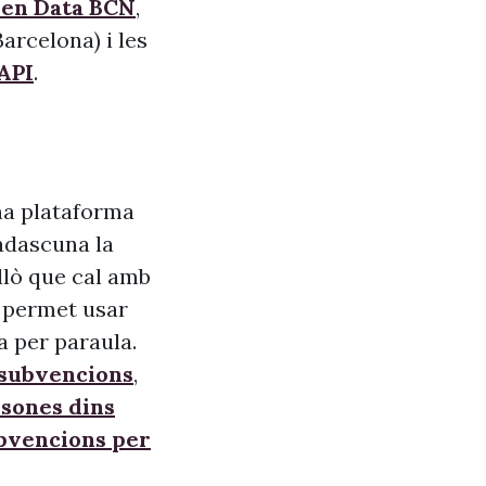
pen Data BCN
,
arcelona) i les
API
.
na plataforma
adascuna la
allò que cal amb
s, permet usar
a per paraula.
 subvencions
,
sones dins
ubvencions per