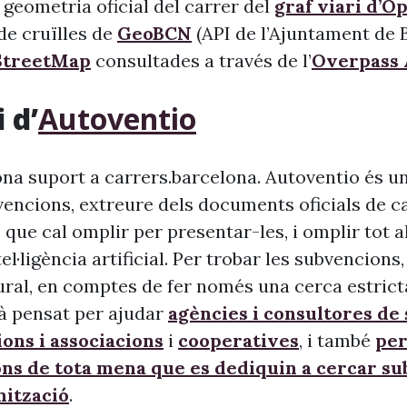
 geometria oficial del carrer del
graf viari d’O
l de cruïlles de
GeoBCN
(API de l’Ajuntament de B
treetMap
consultades a través de l’
Overpass 
 d’
Autoventio
na suport a carrers.barcelona. Autoventio és u
vencions, extreure dels documents oficials de c
 que cal omplir per presentar-les, i omplir tot 
ntel·ligència artificial. Per trobar les subvencion
ural, en comptes de fer només una cerca estrict
à pensat per ajudar
agències i consultores de
ons i associacions
i
cooperatives
, i també
per
ons de tota mena que es dediquin a cercar s
nització
.