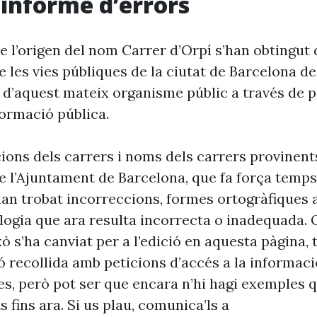
i informe d’errors
e l’origen del nom Carrer d’Orpí s’han obtingut 
 les vies públiques de la ciutat de Barcelona d
 d’aquest mateix organisme públic a través de p
formació pública.
cions dels carrers i noms dels carrers provinent
 l’Ajuntament de Barcelona, que fa força temp
’han trobat incorreccions, formes ortogràfiques 
ogia que ara resulta incorrecta o inadequada. 
xò s’ha canviat per a l’edició en aquesta pàgina, t
ó recollida amb peticions d’accés a la informaci
es, però pot ser que encara n’hi hagi exemples 
s fins ara. Si us plau, comunica’ls a