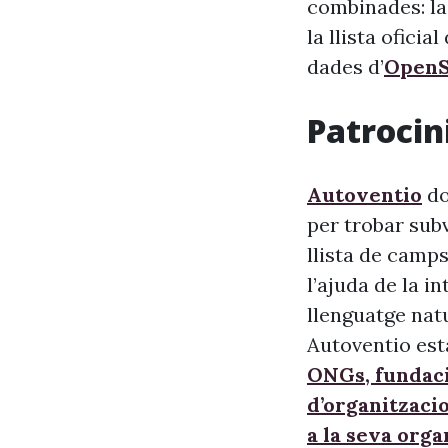
combinades: la
la llista oficia
dades d’
OpenS
Patrocini
Autoventio
do
per trobar sub
llista de camps
l’ajuda de la i
llenguatge nat
Autoventio est
ONGs, fundaci
d’organitzaci
a la seva orga