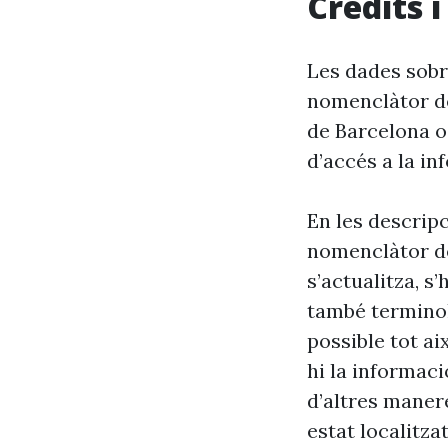
Crèdits 
Les dades sobr
nomenclàtor de
de Barcelona o
d’accés a la in
En les descrip
nomenclàtor de
s’actualitza, s
també terminol
possible tot ai
hi la informaci
d’altres maner
estat localitzat