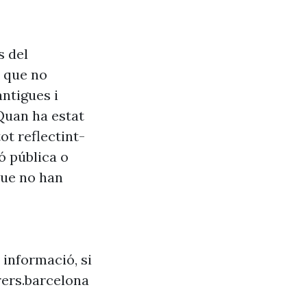
s del
s que no
antigues i
Quan ha estat
ot reflectint-
ó pública o
que no han
 informació, si
ers.barcelona