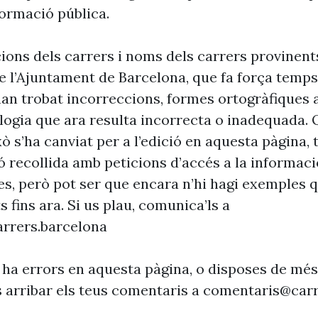
formació pública.
cions dels carrers i noms dels carrers provinent
 l’Ajuntament de Barcelona, que fa força temp
’han trobat incorreccions, formes ortogràfiques 
ogia que ara resulta incorrecta o inadequada. 
xò s’ha canviat per a l’edició en aquesta pàgina, t
ó recollida amb peticions d’accés a la informaci
es, però pot ser que encara n’hi hagi exemples 
s fins ara. Si us plau, comunica’ls a
rrers.barcelona
 ha errors en aquesta pàgina, o disposes de més
s arribar els teus comentaris a
comentaris@carr