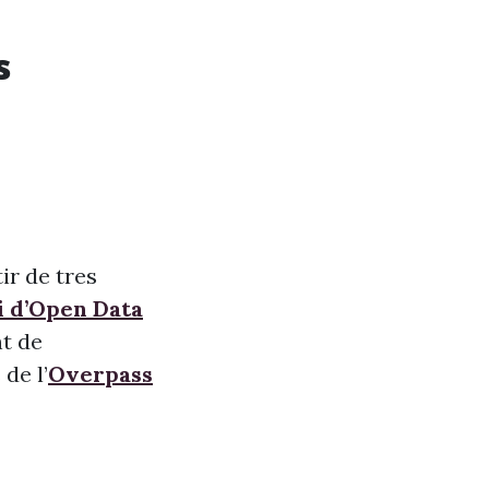
s
ir de tres
i d’Open Data
nt de
de l’
Overpass