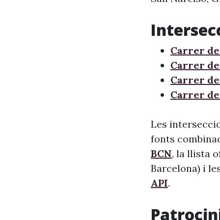
Intersec
Carrer d
Carrer de
Carrer de
Carrer de
Les intersecci
fonts combinade
BCN
, la llista
Barcelona) i le
API
.
Patrocini