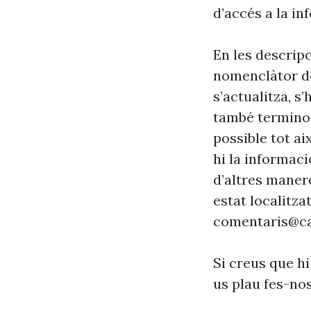
d’accés a la in
En les descrip
nomenclàtor de
s’actualitza, s
també terminol
possible tot ai
hi la informaci
d’altres maner
estat localitzat
comentaris@ca
Si creus que hi
us plau fes-no