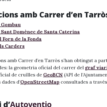
cions amb Carrer d’en Tarrò
e Gombau
 Sant Domènec de Santa Caterina
l Forn de la Fonda
ls Carders
ons amb Carrer d’en Tarròs s’han obtingut a part
s: la geometria oficial del carrer del
graf viar
 oficial de cruïlles de
GeoBCN
(API de l’Ajuntame
s dades d’
OpenStreetMap
consultades a través 
 d’
Autoventio