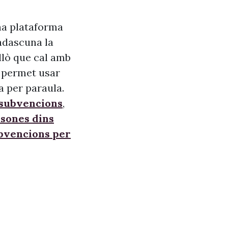
na plataforma
adascuna la
allò que cal amb
s, permet usar
a per paraula.
 subvencions
,
sones dins
ubvencions per