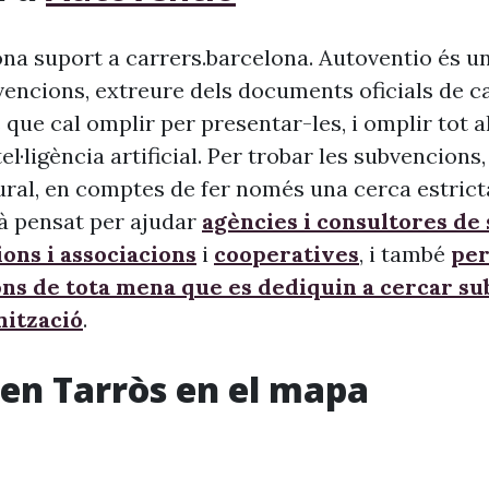
na suport a carrers.barcelona. Autoventio és u
vencions, extreure dels documents oficials de c
 que cal omplir per presentar-les, i omplir tot 
ntel·ligència artificial. Per trobar les subvencion
ural, en comptes de fer només una cerca estrict
à pensat per ajudar
agències i consultores de
ons i associacions
i
cooperatives
, i també
per
ons de tota mena que es dediquin a cercar s
nització
.
’en Tarròs en el mapa