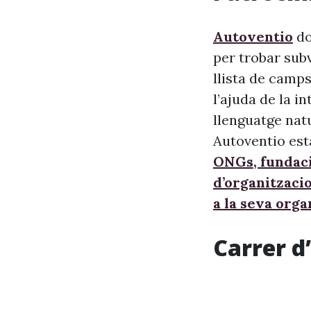
Autoventio
do
per trobar sub
llista de camps
l’ajuda de la i
llenguatge nat
Autoventio est
ONGs, fundaci
d’organitzaci
a la seva orga
Carrer d