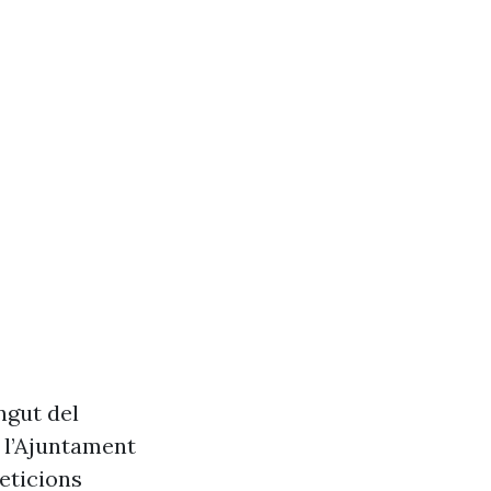
ngut del
e l’Ajuntament
eticions