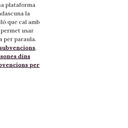
na plataforma
adascuna la
allò que cal amb
s, permet usar
a per paraula.
 subvencions
,
sones dins
ubvencions per