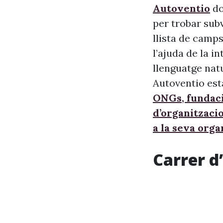
Autoventio
do
per trobar sub
llista de camps
l’ajuda de la i
llenguatge nat
Autoventio est
ONGs, fundaci
d’organitzaci
a la seva orga
Carrer d