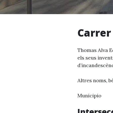
Carrer
Thomas Alva Edi
els seus invent
d’incandescència
Altres noms, bé
Municipio
Intersec