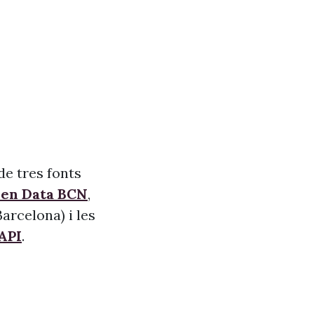
de tres fonts
pen Data BCN
,
arcelona) i les
API
.