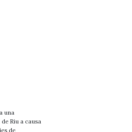
va una
 de Riu a causa
ies de