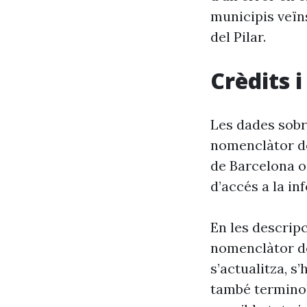
municipis veïn
del Pilar.
Crèdits 
Les dades sobr
nomenclàtor de
de Barcelona o
d’accés a la in
En les descrip
nomenclàtor de
s’actualitza, s
també terminol