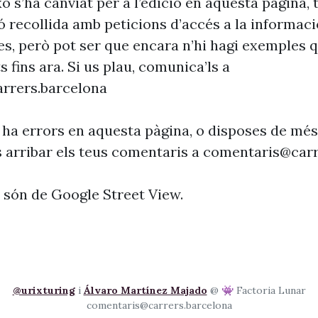
xò s’ha canviat per a l’edició en aquesta pàgina, t
ó recollida amb peticions d’accés a la informaci
es, però pot ser que encara n’hi hagi exemples 
s fins ara. Si us plau, comunica’ls a
rrers.barcelona
 ha errors en aquesta pàgina, o disposes de més
s arribar els teus comentaris a
comentaris@carr
s són de Google Street View.
@urixturing
i
Álvaro Martínez Majado
@ 👾 Factoria Lunar
comentaris@carrers.barcelona