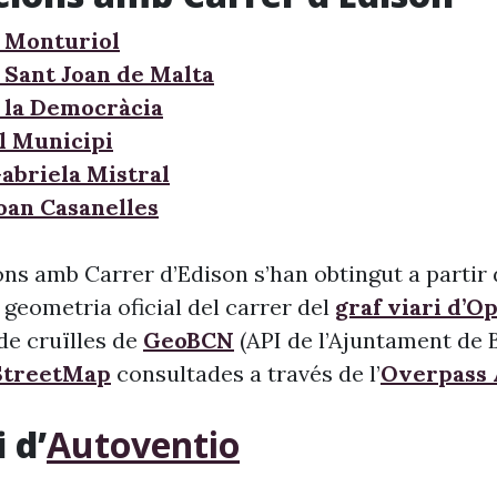
 Monturiol
 Sant Joan de Malta
 la Democràcia
l Municipi
Gabriela Mistral
Joan Casanelles
ns amb Carrer d’Edison s’han obtingut a partir 
 geometria oficial del carrer del
graf viari d’O
l de cruïlles de
GeoBCN
(API de l’Ajuntament de B
treetMap
consultades a través de l’
Overpass 
 d’
Autoventio