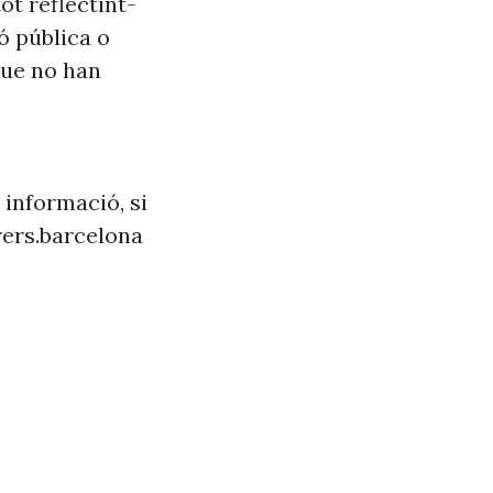
ot reflectint-
ó pública o
que no han
 informació, si
ers.barcelona