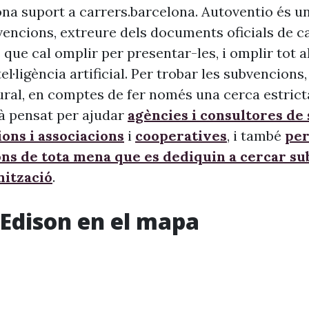
na suport a carrers.barcelona. Autoventio és u
vencions, extreure dels documents oficials de c
 que cal omplir per presentar-les, i omplir tot 
ntel·ligència artificial. Per trobar les subvencion
ural, en comptes de fer només una cerca estrict
à pensat per ajudar
agències i consultores de
ons i associacions
i
cooperatives
, i també
per
ons de tota mena que es dediquin a cercar s
nització
.
’Edison en el mapa