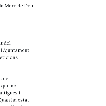
 la Mare de Deu
t del
e l’Ajuntament
eticions
s del
s que no
antigues i
Quan ha estat