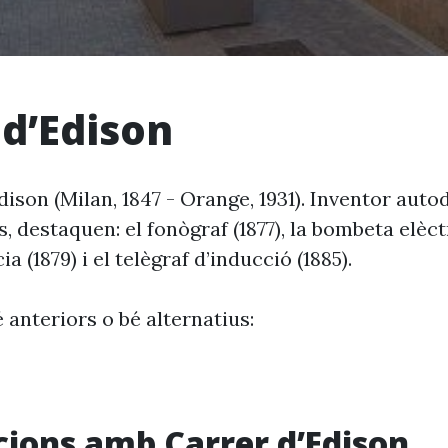
 d’Edison
son (Milan, 1847 - Orange, 1931). Inventor auto
s, destaquen: el fonògraf (1877), la bombeta elèct
 (1879) i el telègraf d’inducció (1885).
 anteriors o bé alternatius:
cions amb Carrer d’Edison