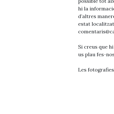
possible tot ai
hi la informaci
d’altres maner
estat localitzat
comentaris@ca
Si creus que hi
us plau fes-no
Les fotografie