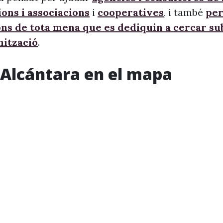
ons i associacions
i
cooperatives
, i també
per
ons de tota mena que es dediquin a cercar s
nització
.
’Alcántara en el mapa