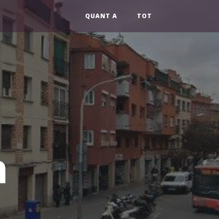
QUANT A
TOT
a