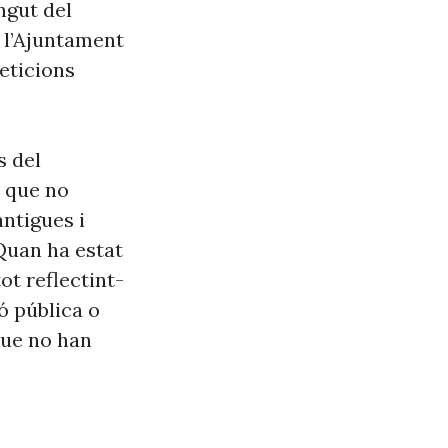
ngut del
e l’Ajuntament
eticions
s del
s que no
antigues i
Quan ha estat
ot reflectint-
ó pública o
que no han