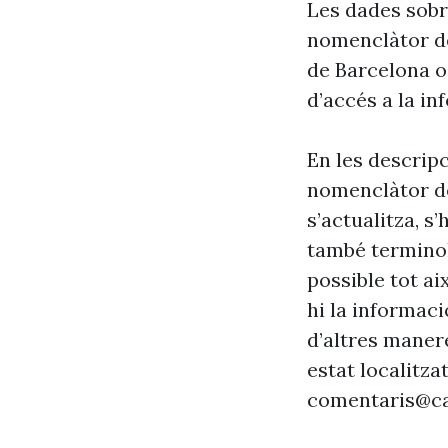
Les dades sobr
nomenclàtor de
de Barcelona o
d’accés a la in
En les descrip
nomenclàtor de
s’actualitza, s
també terminol
possible tot ai
hi la informaci
d’altres maner
estat localitzat
comentaris@ca