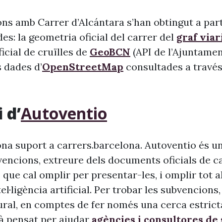
ons amb Carrer d’Alcántara s’han obtingut a part
s: la geometria oficial del carrer del
graf viar
 oficial de cruïlles de
GeoBCN
(API de l’Ajuntame
s dades d’
OpenStreetMap
consultades a través 
 d’
Autoventio
na suport a carrers.barcelona. Autoventio és u
vencions, extreure dels documents oficials de c
 que cal omplir per presentar-les, i omplir tot 
ntel·ligència artificial. Per trobar les subvencion
ural, en comptes de fer només una cerca estrict
à pensat per ajudar
agències i consultores de