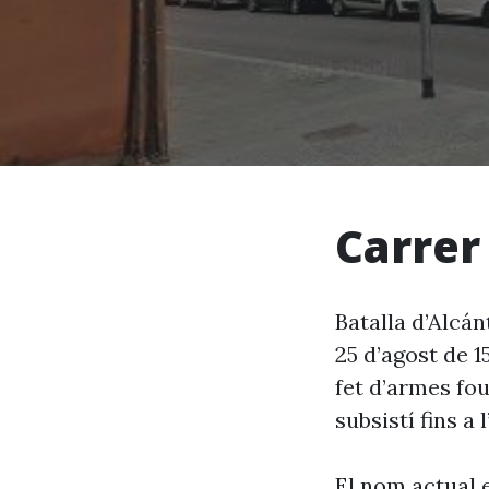
Carrer
Batalla d’Alcán
25 d’agost de 1
fet d’armes fo
subsistí fins a 
El nom actual 