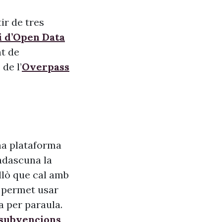
ir de tres
i d’Open Data
nt de
de l’
Overpass
na plataforma
adascuna la
allò que cal amb
s, permet usar
a per paraula.
 subvencions
,