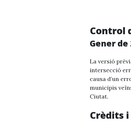
Control 
Gener de 
La versió prèv
intersecció er
causa d’un erro
municipis veïn
Ciutat.
Crèdits 