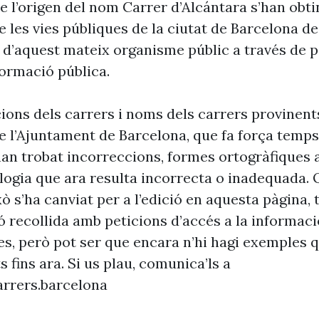
e l’origen del nom Carrer d’Alcántara s’han obti
 les vies públiques de la ciutat de Barcelona d
 d’aquest mateix organisme públic a través de p
formació pública.
cions dels carrers i noms dels carrers provinent
 l’Ajuntament de Barcelona, que fa força temp
’han trobat incorreccions, formes ortogràfiques 
ogia que ara resulta incorrecta o inadequada. 
xò s’ha canviat per a l’edició en aquesta pàgina, t
ó recollida amb peticions d’accés a la informaci
es, però pot ser que encara n’hi hagi exemples 
s fins ara. Si us plau, comunica’ls a
rrers.barcelona