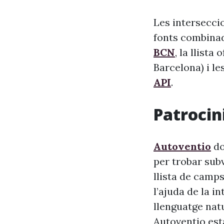
Les intersecci
fonts combinade
BCN
, la llista
Barcelona) i le
API
.
Patrocini
Autoventio
do
per trobar sub
llista de camps
l’ajuda de la i
llenguatge nat
Autoventio est