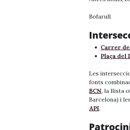
Bofarull
Intersec
Carrer de
Plaça del
Les interseccio
fonts combinade
BCN
, la llista
Barcelona) i le
API
.
Patrocini