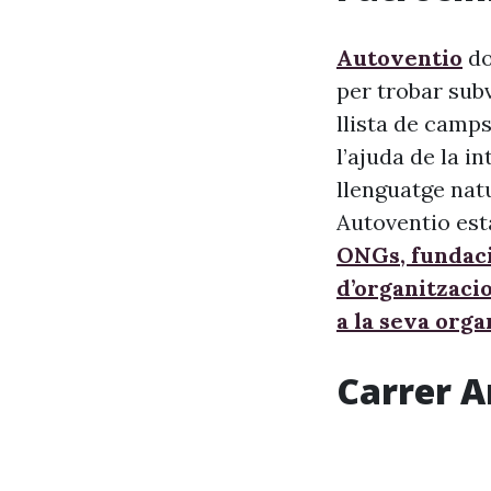
Autoventio
do
per trobar sub
llista de camps
l’ajuda de la i
llenguatge nat
Autoventio est
ONGs, fundaci
d’organitzaci
a la seva orga
Carrer A