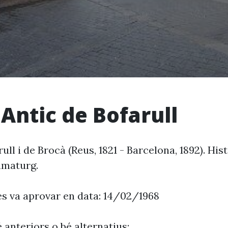
 Antic de Bofarull
ull i de Brocà (Reus, 1821 - Barcelona, 1892). His
ramaturg.
es va aprovar en data: 14/02/1968
 anteriors o bé alternatius: