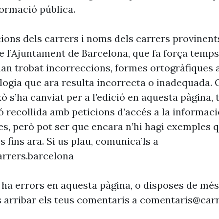
formació pública.
cions dels carrers i noms dels carrers provinent
 l’Ajuntament de Barcelona, que fa força temp
’han trobat incorreccions, formes ortogràfiques 
ogia que ara resulta incorrecta o inadequada. 
xò s’ha canviat per a l’edició en aquesta pàgina, t
ó recollida amb peticions d’accés a la informaci
es, però pot ser que encara n’hi hagi exemples 
s fins ara. Si us plau, comunica’ls a
rrers.barcelona
 ha errors en aquesta pàgina, o disposes de més
s arribar els teus comentaris a
comentaris@carr