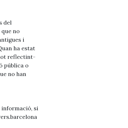
s del
s que no
antigues i
Quan ha estat
ot reflectint-
ó pública o
que no han
 informació, si
ers.barcelona