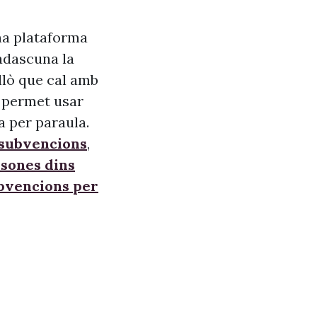
na plataforma
adascuna la
allò que cal amb
s, permet usar
a per paraula.
 subvencions
,
sones dins
ubvencions per