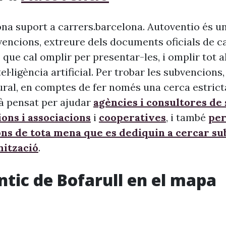
na suport a carrers.barcelona. Autoventio és u
vencions, extreure dels documents oficials de c
 que cal omplir per presentar-les, i omplir tot 
ntel·ligència artificial. Per trobar les subvencion
ural, en comptes de fer només una cerca estrict
à pensat per ajudar
agències i consultores de
ons i associacions
i
cooperatives
, i també
per
ons de tota mena que es dediquin a cercar s
nització
.
ntic de Bofarull en el mapa