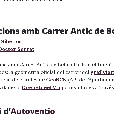
cions amb Carrer Antic de B
 Sibelius
 Doctor Serrat
ns amb Carrer Antic de Bofarull s’han obtingut a
s: la geometria oficial del carrer del
graf viar
 oficial de cruïlles de
GeoBCN
(API de l’Ajuntame
s dades d’
OpenStreetMap
consultades a través 
 d’
Autoventio