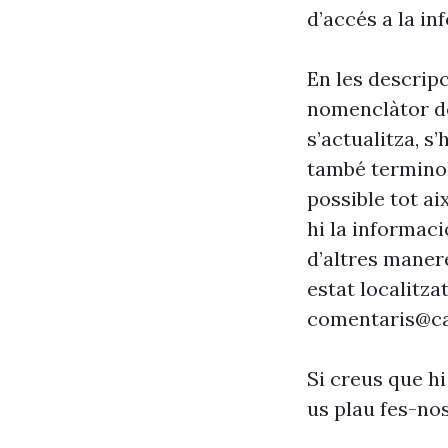
d’accés a la in
En les descrip
nomenclàtor de
s’actualitza, s
també terminol
possible tot ai
hi la informaci
d’altres maner
estat localitzat
comentaris@ca
Si creus que hi
us plau fes-no