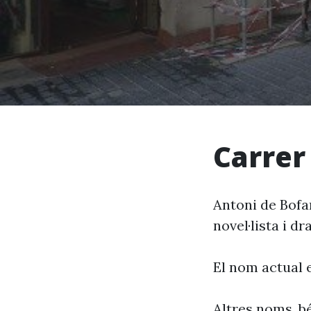
Carrer
Antoni de Bofar
novel·lista i d
El nom actual 
Altres noms, bé