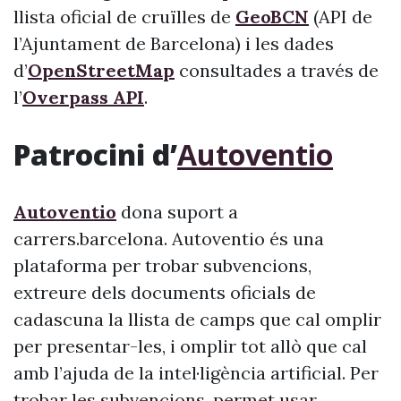
llista oficial de cruïlles de
GeoBCN
(API de
l’Ajuntament de Barcelona) i les dades
d’
OpenStreetMap
consultades a través de
l’
Overpass API
.
Patrocini d’
Autoventio
Autoventio
dona suport a
carrers.barcelona. Autoventio és una
plataforma per trobar subvencions,
extreure dels documents oficials de
cadascuna la llista de camps que cal omplir
per presentar-les, i omplir tot allò que cal
amb l’ajuda de la intel·ligència artificial. Per
trobar les subvencions, permet usar