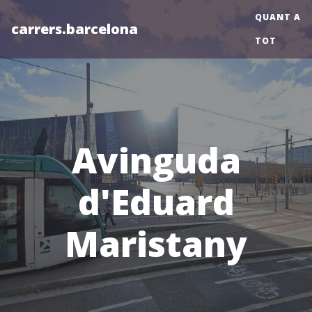
QUANT A
carrers.barcelona
TOT
Avinguda
d'Eduard
Maristany