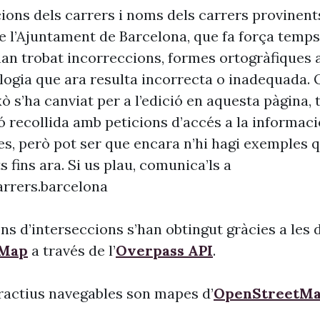
cions dels carrers i noms dels carrers provinent
 l’Ajuntament de Barcelona, que fa força temp
’han trobat incorreccions, formes ortogràfiques 
ogia que ara resulta incorrecta o inadequada. 
xò s’ha canviat per a l’edició en aquesta pàgina, t
ó recollida amb peticions d’accés a la informaci
es, però pot ser que encara n’hi hagi exemples 
s fins ara. Si us plau, comunica’ls a
rrers.barcelona
ns d’interseccions s’han obtingut gràcies a les 
tMap
a través de l’
Overpass API
.
ractius navegables son mapes d’
OpenStreetM