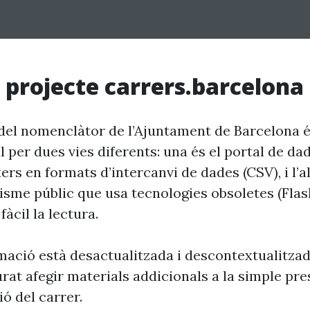
 projecte carrers.barcelona
del nomenclàtor de l’Ajuntament de Barcelona é
l per dues vies diferents: una és el portal de da
xers en formats d’intercanvi de dades (CSV), i l’
isme públic que usa tecnologies obsoletes (Flash
fàcil la lectura.
rmació està desactualitzada i descontextualitzad
at afegir materials addicionals a la simple pre
ó del carrer.