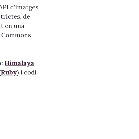
’API d’imatges
trictes, de
at en una
ve Commons
de
Himalaya
(
Ruby
) i codi