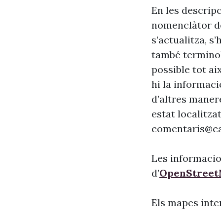
En les descrip
nomenclàtor de
s’actualitza, s
també terminol
possible tot ai
hi la informaci
d’altres maner
estat localitzat
comentaris@ca
Les informacio
d’
OpenStree
Els mapes inte