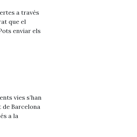
ertes a través
at que el
Pots enviar els
ents vies s’han
t de Barcelona
és a la