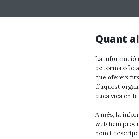
Quant al
La informació 
de forma oficia
que ofereix fit
d’aquest organ
dues vies en fa 
A més, la info
web hem procur
nom i descripci