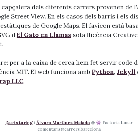
 capçalera dels diferents carrers provenen de l
le Street View. En els casos dels barris i els dis
s estàtiques de Google Maps. El favicon està bas
 SVG d’
El Gato en Llamas
sota llicència Creati
.
re: per a la caixa de cerca hem fet servir code 
cència MIT. El web funciona amb
Python
,
Jekyll
trap LLC
.
@urixturing
i
Álvaro Martínez Majado
@ 👾 Factoria Lunar
comentaris@carrers.barcelona