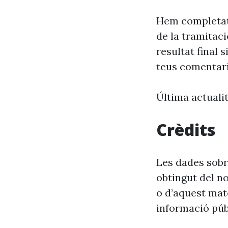
Hem completat 
de la tramitac
resultat final 
teus comentar
Última actuali
Crèdits
Les dades sobre
obtingut del n
o d’aquest mat
informació púb