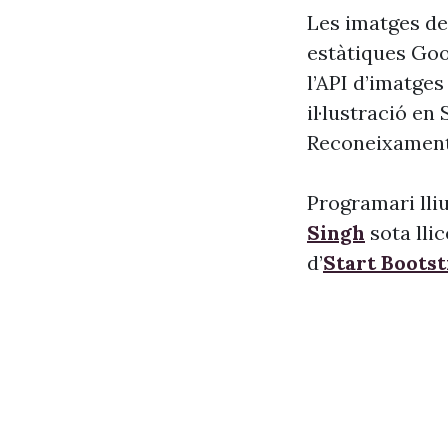
Les imatges de
estàtiques Goog
l’API d’imatge
il·lustració en
Reconeixament
Programari lliu
Singh
sota lli
d’
Start Boots